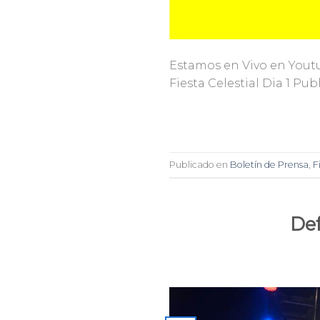
Estamos en Vivo en Youtu
Fiesta Celestial Dia 1 Pub
Publicado en
Boletín de Prensa
,
F
Def