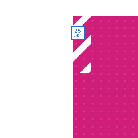
28
Abr