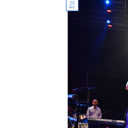
25
Abr