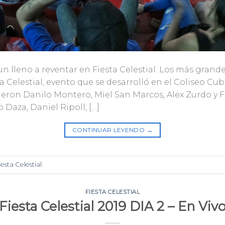
un lleno a reventar en Fiesta Celestial. Los más grand
 Celestial, evento que se desarrolló en el Coliseo Cu
uvieron Danilo Montero, Miel San Marcos, Alex Zurdo y Fu
Daza, Daniel Ripoll, […]
CONTINUAR LEYENDO
→
iesta Celestial
FIESTA CELESTIAL
Fiesta Celestial 2019 DIA 2 – En Viv