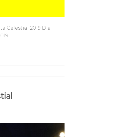
 Celestial 2019 Dia 1
2019
tial