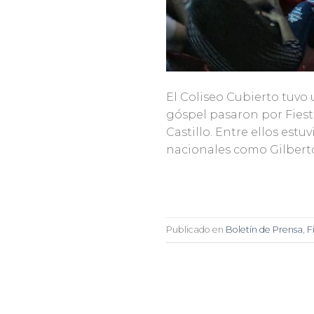
El Coliseo Cubierto tuvo 
góspel pasaron por Fiesta
Castillo. Entre ellos est
nacionales como Gilberto 
Publicado en
Boletín de Prensa
,
F