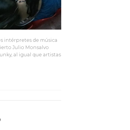
es intérpretes de música
bierto Julio Monsalvo
nky, al igual que artistas
o